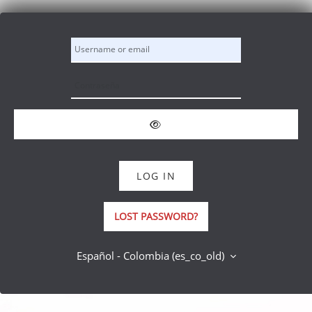
Saltar al contenido principal
Username or email
Contraseña
LOG IN
LOST PASSWORD?
Español - Colombia ‎(es_co_old)‎