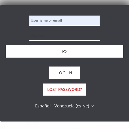
Saltar al contenido principal
Username or email
Password
LOG IN
LOST PASSWORD?
Español - Venezuela ‎(es_ve)‎