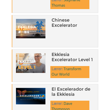
Thomas
Chinese
Excelerator
Ekklesia
Excelerator Level 1
Lærer:
Transform
Our World
El Excelerador de
la Ekklesía
Lærer:
Dave
Thompson