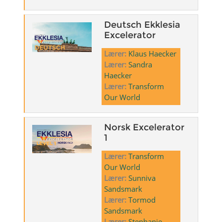
Deutsch Ekklesia
Excelerator
Lærer:
Klaus Haecker
Lærer:
Sandra
Haecker
Lærer:
Transform
Our World
Norsk Excelerator
1
Lærer:
Transform
Our World
Lærer:
Sunniva
Sandsmark
Lærer:
Tormod
Sandsmark
Lærer:
Stephanie