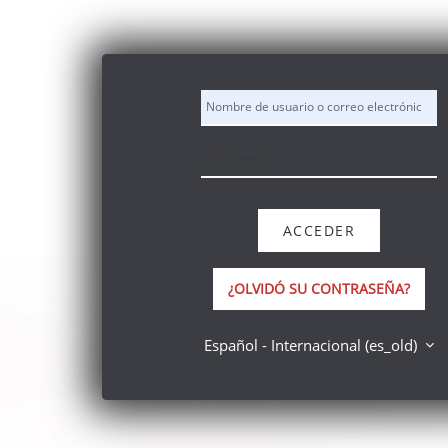
Salta al contenido principal
Nombre de usuario o correo electrónico
Contraseña
ACCEDER
¿OLVIDÓ SU CONTRASEÑA?
Español - Internacional ‎(es_old)‎